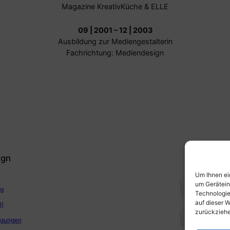
Magazine KreativKüche & ELLE
09 | 2001 – 12 | 2003
Ausbildung zur Mediengestalterin
Fachrichtung: Mediendesign
ign
Z
Um Ihnen ei
um Gerätein
ng
Technologie
auf dieser W
U)
zurückziehe
ngungen